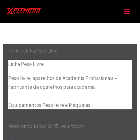
Classificado
Ir
por
para
popularidade
o
conteúdo
Início
/ Linha Peso Livre
Linha Peso Livre
Peso livre, aparelhos de Academia Profissionais –
Fabricante de aparelhos para academia
Equipamentos Peso livre e Máquinas
Mostrando todos os 25 resultados