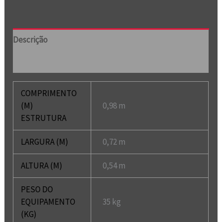
Descrição
Informação adicional
COMPRIMENTO
(M)
0,98 m
ESTRUTURA
LARGURA (M)
0,72 m
ALTURA (M)
0,54 m
PESO DO
EQUIPAMENTO
35 kg
(KG)