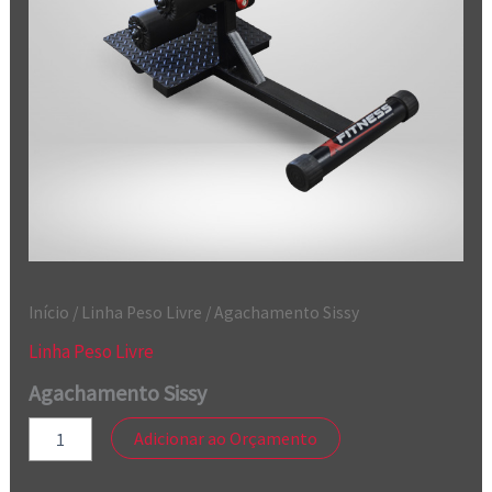
Início
/
Linha Peso Livre
/ Agachamento Sissy
Linha Peso Livre
Agachamento Sissy
Adicionar ao Orçamento