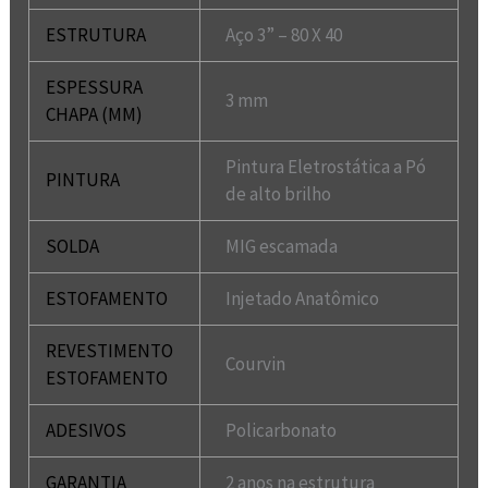
ESTRUTURA
Aço 3” – 80 X 40
ESPESSURA
3 mm
CHAPA (MM)
Pintura Eletrostática a Pó
PINTURA
de alto brilho
SOLDA
MIG escamada
ESTOFAMENTO
Injetado Anatômico
REVESTIMENTO
Courvin
ESTOFAMENTO
ADESIVOS
Policarbonato
GARANTIA
2 anos na estrutura