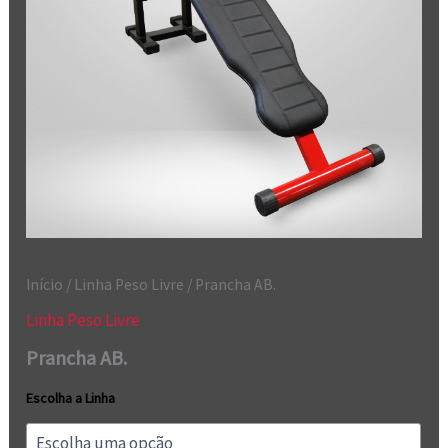
Início
/
Linha Peso Livre
/ Prancha AB.
Linha Peso Livre
Prancha AB.
Escolha a Linha