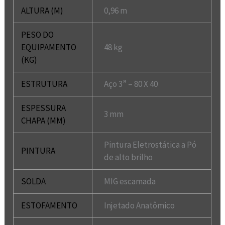
ALTURA (M)
0,96 m
PESO DO
EQUIPAMENTO
48 kg
(KG)
ESTRUTURA
Aço 3” – 80 X 40
ESPESSURA
3 mm
CHAPA (MM)
Pintura Eletrostática a Pó
PINTURA
de alto brilho
SOLDA
MIG escamada
ESTOFAMENTO
Injetado Anatômico