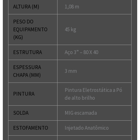
ALTURA (M)
1,08 m
PESO DO
EQUIPAMENTO
45 kg
(KG)
ESTRUTURA
Aço 3” – 80 X 40
ESPESSURA
3 mm
CHAPA (MM)
Pintura Eletrostática a Pó
PINTURA
de alto brilho
SOLDA
MIG escamada
ESTOFAMENTO
Injetado Anatômico