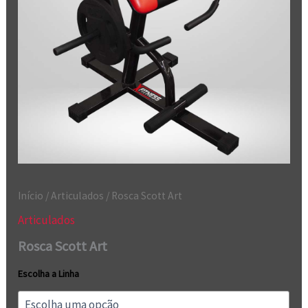
Início
/
Articulados
/ Rosca Scott Art
Articulados
Rosca Scott Art
Escolha a Linha