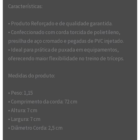
Características:
• Produto Reforçado e de qualidade garantida.
• Confeccionado com corda torcida de polietileno,
presilha de aço cromado e pegadas de PVC injetado.
• Ideal para prática de puxada em equipamentos,
oferecendo maior flexibilidade no treino de tríceps.
Medidas do produto:
• Peso: 1,15
• Comprimento da corda: 72 cm
• Altura: 7 cm
• Largura: 7 cm
• Diâmetro Corda: 2,5 cm