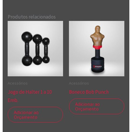
Produtos relacionados
Acessórios
Acessórios
Jogo de Halter 1 a 10
Boneco Bob Punch
Emb.
Adicionar ao
Orçamento
Adicionar ao
Orçamento