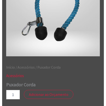
Início
/
Acessórios
/ Puxador Corda
Acessórios
Puxador Corda
Adicionar ao Orçamento