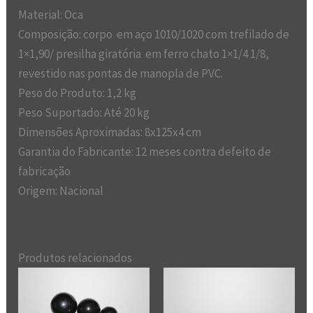
Material: Oca
Composição: corpo em aço 1010/1020 com trefilado de
1×1,90/ presilha giratória em ferro chato 1×1/4 1/8,
revestido nas pontas de manopla de PVC.
Peso do Produto: 1,2 kg
Peso Suportado: Até 20 kg
Dimensões Aproximadas: 8x125x4 cm
Garantia do Fabricante: 12 meses contra defeito de
fabricação
Origem: Nacional
Produtos relacionados