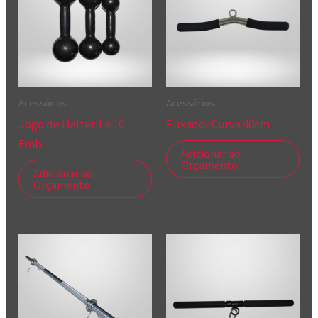
Acessórios
Acessórios
Jogo de Halter 1 a 10
Puxador Curva 40cm
Emb.
Adicionar ao
Orçamento
Adicionar ao
Orçamento