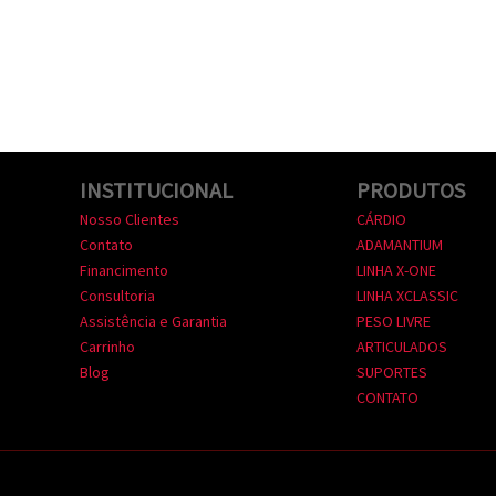
INSTITUCIONAL
PRODUTOS
Nosso Clientes
CÁRDIO
Contato
ADAMANTIUM
Financimento
LINHA X-ONE
Consultoria
LINHA XCLASSIC
Assistência e Garantia
PESO LIVRE
Carrinho
ARTICULADOS
Blog
SUPORTES
CONTATO