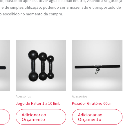
ação, bastando apenas utilizar água e sabão neutro, visando a segurança
ve e de simples utilização, podendo ser armazenado e transportado de
endo escolhido no momento da compra.
Acessórios
Acessórios
Jogo de Halter 1 a 10 Emb.
Puxador Giratório 60cm
Adicionar ao
Adicionar ao
Orçamento
Orçamento