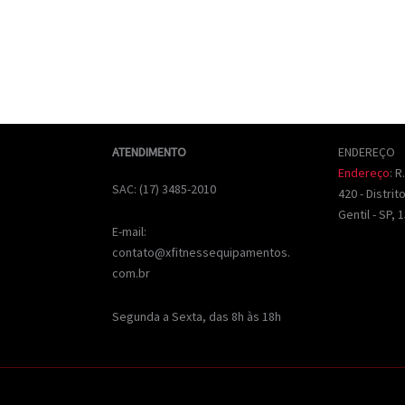
ATENDIMENTO
ENDEREÇO
Endereço
:
R
SAC: (17) 3485-2010
420 - Distrit
Gentil - SP,
E-mail:
contato@xfitnessequipamentos.
com.br
Segunda a Sexta, das 8h às 18h