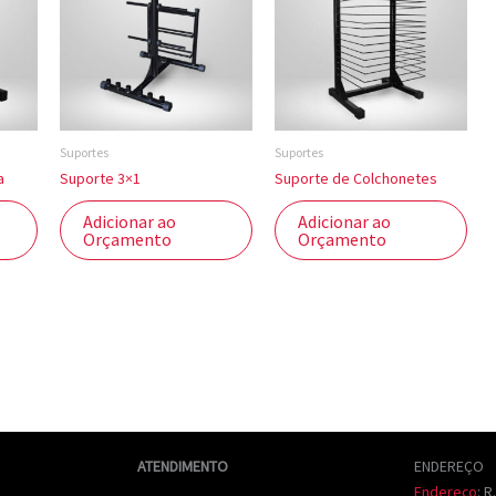
Suportes
Suportes
a
Suporte 3×1
Suporte de Colchonetes
Adicionar ao
Adicionar ao
Orçamento
Orçamento
ATENDIMENTO
ENDEREÇO
Endereço
:
R