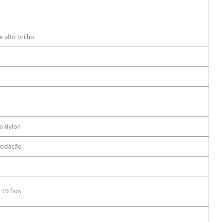
e alto brilho
m Nylon
vedação
19 fios