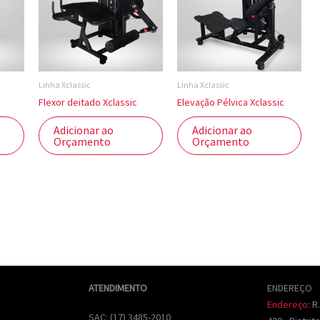
Linha Xclassic
Linha Xclassic
Flexor deitado Xclassic
Elevação Pélvica Xclassic
Adicionar ao
Adicionar ao
Orçamento
Orçamento
ATENDIMENTO
ENDEREÇO
Endereço
:
R
SAC: (17) 3485-2010