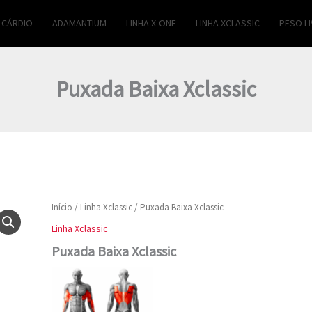
CÁRDIO
ADAMANTIUM
LINHA X-ONE
LINHA XCLASSIC
PESO LI
Puxada Baixa Xclassic
Puxada
Início
/
Linha Xclassic
/ Puxada Baixa Xclassic
Baixa
Linha Xclassic
Xclassic
quantidade
Puxada Baixa Xclassic