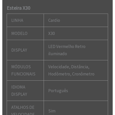
Esteira X30
LINHA
Cardio
MODELO
X30
LED Vermelho Retro
DISPLAY
iluminado
MÓDULOS
Velocidade, Distância,
FUNCIONAIS
Hodômetro, Cronômetro
IDIOMA
Português
DISPLAY
ATALHOS DE
Sim
VELOCIDADE