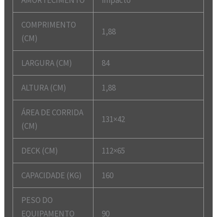
AMORTECIMENTO
impacto
COMPRIMENTO
1,88
(CM)
LARGURA (CM)
84
ALTURA (CM)
1,88
ÁREA DE CORRIDA
131×42
(CM)
DECK (CM)
112×65
CAPACIDADE (KG)
160
PESO DO
EQUIPAMENTO
90