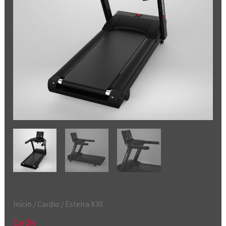
Início
/
Cardio
/ Esteira X30
Cardio