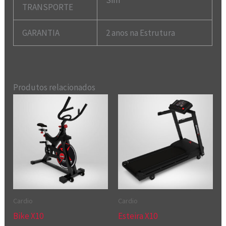
Sim
TRANSPORTE
GARANTIA
2 anos na Estrutura
Produtos relacionados
Cardio
Cardio
Bike X10
Esteira X10