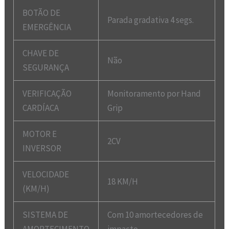
BOTÃO DE
Parada gradativa 4 segs.
EMERGÊNCIA
CHAVE DE
Não
SEGURANÇA
VERIFICAÇÃO
Monitoramento por Hand
CARDÍACA
Grip
MOTOR E
2CV
INVERSOR
VELOCIDADE
18 KM/H
(KM/H)
SISTEMA DE
Com 10 amortecedores de