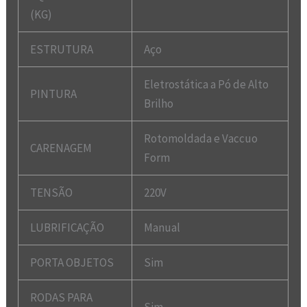
(KG)
ESTRUTURA
Aço
Eletrostática a Pó de Alto
PINTURA
Brilho
Rotomoldada e Vaccuo
CARENAGEM
Form
TENSÃO
220V
LUBRIFICAÇÃO
Manual
PORTA OBJETOS
Sim
RODAS PARA