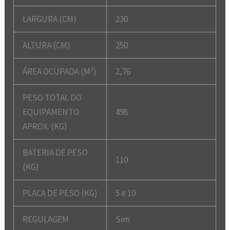
LARGURA (CM)
230
ALTURA (CM)
250
ÁREA OCUPADA (M²)
2,76
PESO TOTAL DO
EQUIPAMENTO
498
APROX. (KG)
BATERIA DE PESO
110
(KG)
PLACA DE PESO (KG)
5 e 10
REGULAGEM
Sim