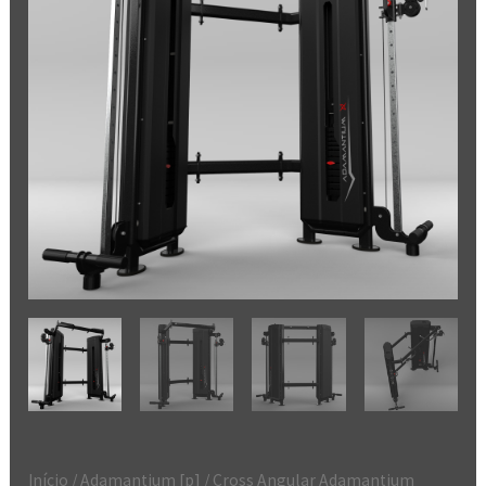
Início
/
Adamantium [p]
/ Cross Angular Adamantium