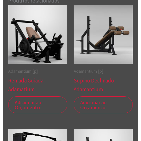
Produtos relacionados
Adamantium [p]
Adamantium [p]
Remada Guiada
Supino Declinado
Adamatium
Adamantium
Adicionar ao
Adicionar ao
Orçamento
Orçamento