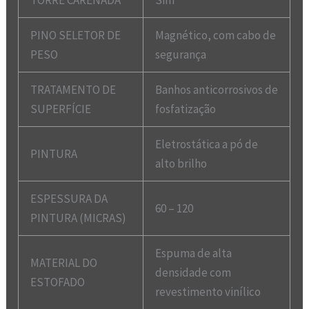
PINO SELETOR DE
Magnético, com cabo de
PESO
segurança
TRATAMENTO DE
Banhos anticorrosivos de
SUPERFÍCIE
fosfatização
Eletrostática a pó de
PINTURA
alto brilho
ESPESSURA DA
60 – 120
PINTURA (MICRAS)
Espuma de alta
MATERIAL DO
densidade com
ESTOFADO
revestimento vinílico