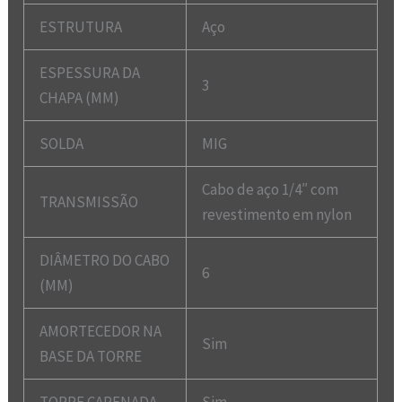
ESTRUTURA
Aço
ESPESSURA DA
3
CHAPA (MM)
SOLDA
MIG
Cabo de aço 1/4″ com
TRANSMISSÃO
revestimento em nylon
DIÂMETRO DO CABO
6
(MM)
AMORTECEDOR NA
Sim
BASE DA TORRE
TORRE CARENADA
Sim