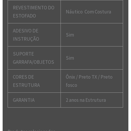
REVESTIMENTO DO
Náutico Com Costura
ESTOFADO
ADESIVO DE
Sim
INSTRUÇÃO
SUPORTE
Sim
GARRAFA/OBJETOS
CORES DE
Ônix / Preto TX / Preto
ESTRUTURA
fosco
GARANTIA
2 anos na Estrutura