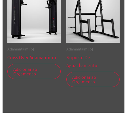
Adamantium [p]
Adamantium [p]
Cross Over Adamantium
Suporte De
Aguachamento
Adicionar ao
Orçamento
Adicionar ao
Orçamento