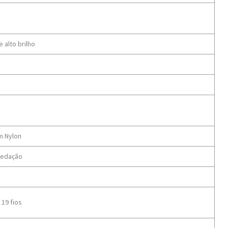
e alto brilho
m Nylon
vedação
19 fios