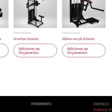
Linha Xclassic
Linha Xclassic
ic
Graviton Xclassic
Glúteo em pé Xclassic
Adicionar ao
Adicionar ao
Orçamento
Orçamento
ATENDIMENTO
ENDEREÇO
Endereço
:
R