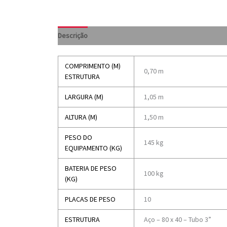
Descrição
COMPRIMENTO (M)
0,70 m
ESTRUTURA
LARGURA (M)
1,05 m
ALTURA (M)
1,50 m
PESO DO
145 kg
EQUIPAMENTO (KG)
BATERIA DE PESO
100 kg
(KG)
PLACAS DE PESO
10
ESTRUTURA
Aço – 80 x 40 – Tubo 3”