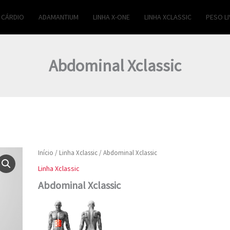
CÁRDIO
ADAMANTIUM
LINHA X-ONE
LINHA XCLASSIC
PESO LI
Abdominal Xclassic
Abdominal
Início
/
Linha Xclassic
/ Abdominal Xclassic
Xclassic
Linha Xclassic
quantidade
Abdominal Xclassic