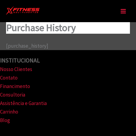
Ir
para
o
Purchase History
conteúdo
[purchase_history]
INSTITUCIONAL
Nosso Clientes
Contato
Financimento
Consultoria
Assistência e Garantia
Carrinho
Blog